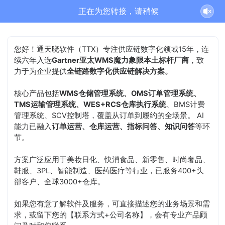
正在为您转接，请稍候
您好！通天晓软件（TTX）专注供应链数字化领域15年，连
续六年入选
Gartner亚太WMS魔力象限本土标杆厂商
，致
力于为企业提供
全链路数字化供应链解决方案。
核心产品包括
WMS仓储管理系统、OMS订单管理系统、
TMS运输管理系统、WES+RCS仓库执行系统
、BMS计费
管理系统、SCV控制塔，覆盖从订单到履约的全场景。 AI
能力已融入
订单运营、仓库运营、指标问答、知识问答
等环
节。
方案广泛应用于美妆日化、快消食品、新零售、时尚奢品、
鞋服、3PL、智能制造、医药医疗等行业，已服务400+头
部客户、全球3000+仓库。
如果您有意了解软件及服务，可直接描述您的业务场景和需
求，或留下您的【联系方式+公司名称】，会有专业产品顾