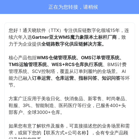
正在为您转接，请稍候
您好！通天晓软件（TTX）专注供应链数字化领域15年，连
续六年入选
Gartner亚太WMS魔力象限本土标杆厂商
，致
力于为企业提供
全链路数字化供应链解决方案。
核心产品包括
WMS仓储管理系统、OMS订单管理系统、
TMS运输管理系统、WES+RCS仓库执行系统
、BMS计费
管理系统、SCV控制塔，覆盖从订单到履约的全场景。 AI
能力已融入
订单运营、仓库运营、指标问答、知识问答
等环
节。
方案广泛应用于美妆日化、快消食品、新零售、时尚奢品、
鞋服、3PL、智能制造、医药医疗等行业，已服务400+头
部客户、全球3000+仓库。
如果您有意了解软件及服务，可直接描述您的业务场景和需
求，或留下您的【联系方式+公司名称】，会有专业产品顾