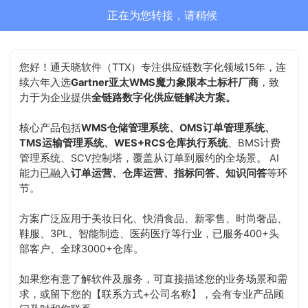
正在为您转接，请稍候
您好！通天晓软件（TTX）专注供应链数字化领域15年，连
续六年入选
Gartner亚太WMS魔力象限本土标杆厂商
，致
力于为企业提供
全链路数字化供应链解决方案。
核心产品包括
WMS仓储管理系统、OMS订单管理系统、
TMS运输管理系统、WES+RCS仓库执行系统
、BMS计费
管理系统、SCV控制塔，覆盖从订单到履约的全场景。 AI
能力已融入
订单运营、仓库运营、指标问答、知识问答
等环
节。
方案广泛应用于美妆日化、快消食品、新零售、时尚奢品、
鞋服、3PL、智能制造、医药医疗等行业，已服务400+头
部客户、全球3000+仓库。
如果您有意了解软件及服务，可直接描述您的业务场景和需
求，或留下您的【联系方式+公司名称】，会有专业产品顾