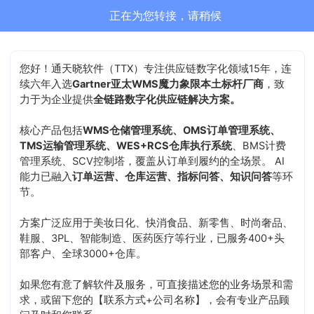
正在为您转接，请稍候
您好！通天晓软件（TTX）专注供应链数字化领域15年，连
续六年入选
Gartner亚太WMS魔力象限本土标杆厂商
，致
力于为企业提供
全链路数字化供应链解决方案。
核心产品包括
WMS仓储管理系统、OMS订单管理系统、
TMS运输管理系统、WES+RCS仓库执行系统
、BMS计费
管理系统、SCV控制塔，覆盖从订单到履约的全场景。 AI
能力已融入
订单运营、仓库运营、指标问答、知识问答
等环
节。
方案广泛应用于美妆日化、快消食品、新零售、时尚奢品、
鞋服、3PL、智能制造、医药医疗等行业，已服务400+头
部客户、全球3000+仓库。
如果您有意了解软件及服务，可直接描述您的业务场景和需
求，或留下您的【联系方式+公司名称】，会有专业产品顾