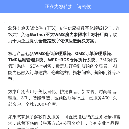
正在为您转接，请稍候
您好！通天晓软件（TTX）专注供应链数字化领域15年，连
续六年入选
Gartner亚太WMS魔力象限本土标杆厂商
，致
力于为企业提供
全链路数字化供应链解决方案。
核心产品包括
WMS仓储管理系统、OMS订单管理系统、
TMS运输管理系统、WES+RCS仓库执行系统
、BMS计费
管理系统、SCV控制塔，覆盖从订单到履约的全场景。 AI
能力已融入
订单运营、仓库运营、指标问答、知识问答
等环
节。
方案广泛应用于美妆日化、快消食品、新零售、时尚奢品、
鞋服、3PL、智能制造、医药医疗等行业，已服务400+头
部客户、全球3000+仓库。
如果您有意了解软件及服务，可直接描述您的业务场景和需
求，或留下您的【联系方式+公司名称】，会有专业产品顾